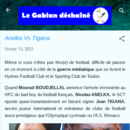
Accéder au contenu principal
Anelka Vs Tigana
février 13, 2021
Même si vous n'êtes pas féru(e) de football, difficile de passer
en ce moment à côté de la
guerre médiatique
que se livrent le
Hyères Football Club et le Sporting Club de Toulon.
Quand
Mourad BOUDJELLAL
annonce l’arrivée imminente au
HFC du bad boy du football français,
Nicolas ANELKA
, le SCT
riposte quasi-instantanément en faisant signer
Jean TIGANA
,
ancien joueur international et entraineur de clubs de football
aussi prestigieux que l’Olympique Lyonnais ou l’A.S. Monaco.