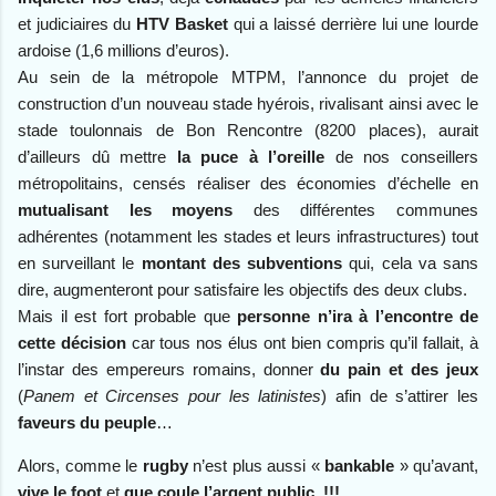
et judiciaires du
HTV Basket
qui a laissé derrière lui une lourde
ardoise (1,6 millions d’euros).
Au sein de la métropole MTPM, l’annonce du projet de
construction d’un nouveau stade hyérois, rivalisant ainsi avec le
stade toulonnais de Bon Rencontre (8200 places), aurait
d’ailleurs dû mettre
la puce à l’oreille
de nos conseillers
métropolitains, censés réaliser des économies d’échelle en
mutualisant les moyens
des différentes communes
adhérentes (notamment les stades et leurs infrastructures) tout
en surveillant le
montant des subventions
qui, cela va sans
dire, augmenteront pour satisfaire les objectifs des deux clubs.
Mais il est fort probable que
personne n’ira à l’encontre de
cette décision
car tous nos élus ont bien compris qu’il fallait, à
l’instar des empereurs romains, donner
du pain et des jeux
(
Panem et Circenses pour les latinistes
) afin de s’attirer les
faveurs du peuple
…
Alors, comme le
rugby
n’est plus aussi «
bankable
» qu’avant,
vive le foot
et
que coule l’argent public !!!