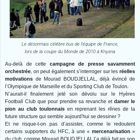
Le désormais célèbre bus de l'équipe de France,
lors de la coupe du Monde de 2010
à Knysna
Au-delà de cette
campagne de presse savamment
orchestrée
, on peut également s’interroger sur les
réelles
motivations
de Mourad BOUDJELLAL, déjà évincé de
l’Olympique de Marseille et du Sporting Club de Toulon.
N’aurait-il finalement jeté son dévolu sur le Hyères
Football Club que pour prendre sa revanche et
damer le
pion au club toulonnais
en reprenant les rênes de la
future structure qui semble aujourd'hui se dessiner ?
Et ne risque-t-on pas d’assister, comme le redoutent
certains supporters du HFC, à une «
mercenarisation
»
du club, comme Mourad BOUDJELLAL l’a déjà fait en son