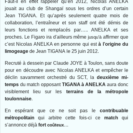
Faut-il en effet rappeler qu’en 2012, Nicolas ANELKA
jouait au club de Shangaï sous les ordres d’un certain
Jean TIGANA.
Et qu’après seulement quatre mois de
collaboration, l’entraîneur et son staff ont été démis de
leurs fonctions et remplacés par….. ANELKA et ses
proches.
Le Figaro ira d'ailleurs même
jusqu’à
affirmer que
c’est Nicolas ANELKA en personne qui est
à l’origine du
limogeage
de Jean TIGANA
le 25 juin 2012
.
Recruté à dessein par Claude JOYE
à Toulon
, sans doute
pour en découdre avec Nicolas ANELKA et empêcher le
déclin savamment orchestré du SCT, la
deuxième mi-
temps
du match opposant
TIGANA à ANELKA
aura donc
visiblement lieu sur les
terrains de la métropole
toulonnaise
.
En espérant que ce ne soit pas le
contribuable
métropolitain
qui arbitre cette fois-ci ce
match
qui
s’annonce déjà
fort
coûteux
…