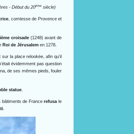
ème
ères - Début du 20
siècle)
rice
, comtesse de Provence et
ième croisade
(1248) avant de
de
Roi de Jérusalem
en 1278.
t
sur la place relookée, afin qu'il
l n'était évidemment pas question
gna, de ses mêmes pieds, fouler
oble statue
.
 bâtiments de France
refusa
le
ti
.