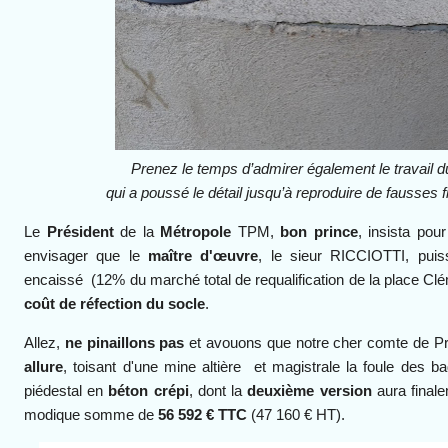
Prenez le temps d’admirer également le travail d
qui a poussé le détail jusqu’à reproduire de fausses f
Le
Président
de la
Métropole
TPM,
bon prince
, insista pou
envisager que le
maître d'œuvre
, le sieur RICCIOTTI, pui
encaissé (12% du marché total de requalification de la place Cl
coût de réfection du socle
.
Allez,
ne pinaillons pas
et avouons que notre cher comte de P
allure
, toisant d'une mine altière et magistrale la foule des 
piédestal en
béton crépi
, dont la
deuxième version
aura final
modique somme de
56 592 € TTC
(47 160 € HT).