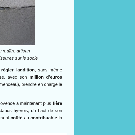
u maître artisan
issures sur le socle
r
régler
l'
addition
, sans même
sse, avec son
million d'euros
émenceau), prendre en charge le
rovence a maintenant plus
fière
badauds hyérois, du haut de son
ement
coûté
au
contribuable l
a