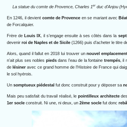
er
La statue du comte de Provence, Charles 1
duc d’Anjou (Hy
En 1246, il devient
comte de Provence
en se mariant avec
Béat
de Forcalquier.
Frère de
Louis IX
, il s’engage ensuite à ses côtés dans la
sept
devenir
roi de Naples et de Sicile
(1266) puis d’acheter le titre 
Alors,
quand il fallut en 2018 lui trouver un
nouvel emplacemen
n'ait plus ses nobles
pieds
dans l'eau de la fontaine
trempés
, i
de
lésiner
avec ce grand homme de l’Histoire de France qui dai
le sol hyérois.
Un
somptueux piédestal
fut donc construit pour y déposer sa
n
Mais peu satisfait du travail réalisé, le
pointilleux architecte
des
1er socle
construit. Ni une, ni deux, un
2ème socle
fut donc
rebâ